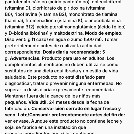
pantotenato cálcico (ácido pantoténico), colecalciferol
(vitamina D), clorhidrato de piridoxina (vitamina
B6), riboflavina (vitamina B2), mononitrato de tiamina
(tiamina), fitomenadiona (vitamina K), cianocobalamina
(vitamina B12), ácido pteroilmonoglutámico (ácido fólico)
y D-biotina (biotina)] y maltodextrina.
Modo de empleo:
Disolver 5 g (1 cazo) en agua o zumo (500 ml). Tomar
preferiblemente antes de realizar la actividad
correspondiente.
Dosis diaria recomendada:
5
g.
Advertencias:
Producto para uso en adultos. Los
complementos alimenticios no deben utilizarse como
sustitutos de una dieta equilibrada y un estilo de vida
saludable. Este producto no está diseñado para
diagnosticar, tratar o prevenir ninguna enfermedad. No
superar la dosis diaria expresamente recomendada.
Mantener fuera del alcance de los niños más
pequeños.
Vida útil:
24 meses desde la fecha de
fabricación.
Conservar bien cerrado en lugar fresco y
seco. Lote/Consumir preferentemente antes del fin de:
ver envase. Aunque este producto no contiene leche y
soja, se fabrica en una instalación que
procesa ingredientes que sí los contienen.