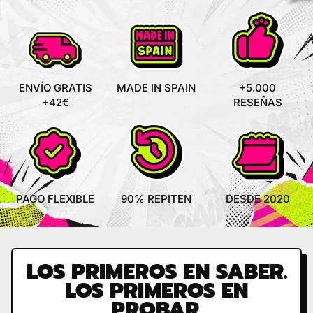
H
D
H
D
A
E
A
E
B
V
B
V
I
E
I
E
T
N
T
N
U
T
U
T
ENVÍO GRATIS
MADE IN SPAIN
+5.000
A
A
A
A
+42€
RESEÑAS
L
L
PAGO FLEXIBLE
90% REPITEN
DESDE 2020
LOS PRIMEROS EN SABER.
LOS PRIMEROS EN
PROBAR.