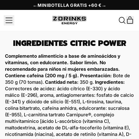
←
→
MINIBOTELLA GRATIS +60 €
MENÚ
A
BUSCAR
EN
CES
NUESTR
PÁGINA
WEB
INGREDIENTES CITRIC POWER
Complemento alimenticio a base de aminoácidos y
vitaminas, con edulcorante. Sabor limón. No
recomendado para niños ni mujeres embarazadas.
Contiene cafeína (200 mg / 5 g). Presentación:
Bote de
350 g (70 tomas).
Cantidad neta:
350 g.
Ingredientes:
Correctores de acidez: ácido cítrico (E-330) y ácido
málico (E-296), aroma, antiaglomerantes: fosfato de calcio
(E-341) y dióxido de silicio (E-551), L-tirosina, taurina,
colina bitartrato, cafeína anhidra, edulcorante: sucralosa
(E-955), L-carnitina tartrato Carnipure®, complejo
multivitaminico [ácido L-ascórbico (vitamina C),
maltodextrina, acetato de DL-alfa-tocoferilo (vitamina E),
nicotinamida (niacina), acetato de retinilo (vitamina A), D-