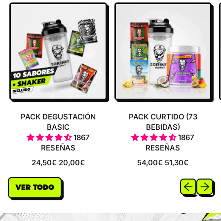
PACK DEGUSTACIÓN
PACK CURTIDO (73
BASIC
BEBIDAS)
1867
1867
RESEÑAS
RESEÑAS
P
P
P
P
24,50€
20,00€
54,00€
51,30€
R
R
R
R
E
E
E
E
Diapositiva 
Siguien
VER TODO
C
C
C
C
I
I
I
I
O
O
O
O