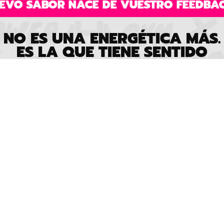
 NACE DE VUESTRO FEEDBACK, NO DE
NO ES UNA ENERGÉTICA MÁS.
ES LA QUE TIENE SENTIDO
FABRICADO EN ESPAÑA
Producción local, control total de la
fórmula y la calidad.
Vorheriges 
Nächst