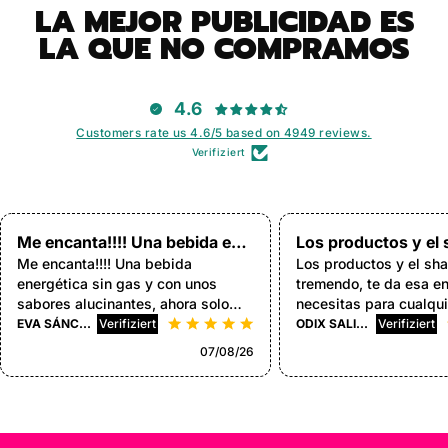
LA MEJOR PUBLICIDAD ES
LA QUE NO COMPRAMOS
4.6
Customers rate us 4.6/5 based on 4949 reviews.
Verifiziert
Me encanta!!!! Una bebida energética sin gas y con unos sabores alucinantes
Me encanta!!!! Una bebida
Los productos y el sh
energética sin gas y con unos
tremendo, te da esa energía que
sabores alucinantes, ahora solo
necesitas para cualqu
queda saber cuáles elegir para el
EVA SÁNCHEZ GARCÍA
ODIX SALINAS
siguiente pedido
07/08/26