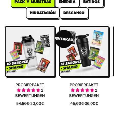
PACK Y MUESTRAS
ENERGÍA
BATIDOS
HIDRATACIÓN
DESCANSO
AUSVERKAUFT
PROBIERPAKET
PROBIERPAKET
2
2
BEWERTUNGEN
BEWERTUNGEN
N
A
N
A
24,50€
20,00€
45,00€
36,00€
O
K
O
K
R
T
R
T