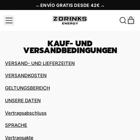
←
→
ENVÍO GRATIS DESDE 42€
MENU
A
DURCHS
UNSERE
EIN
SEITE
KAUF- UND
VERSANDBEDINGUNGEN
VERSAND- UND LIEFERZEITEN
VERSANDKOSTEN
GELTUNGSBEREICH
UNSERE DATEN
Vertragsabschluss
SPRACHE
Vertragsakte