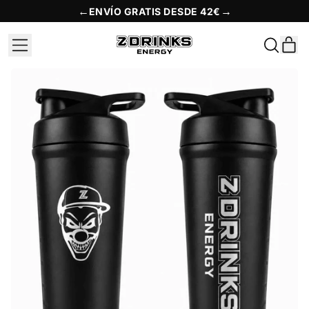
←
→
ENVÍO GRATIS DESDE 42€
MENÚ
A
BUSCAR
EN
CES
NUESTR
PÁGINA
WEB