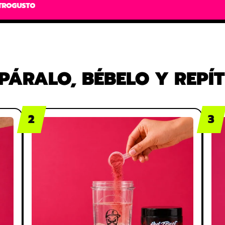
+60K CLIENTES
+5.000
REACCIÓN
SIN RETROGUST
PÁRALO, BÉBELO Y REPÍT
2
3