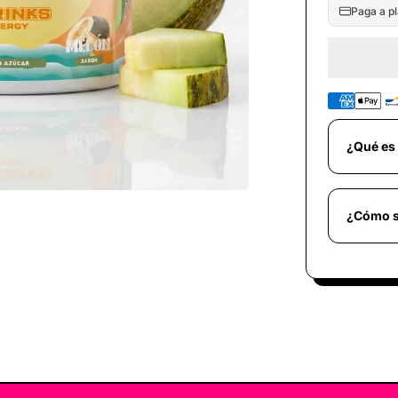
â
Paga a pl
¿Qué es
¿Cómo s