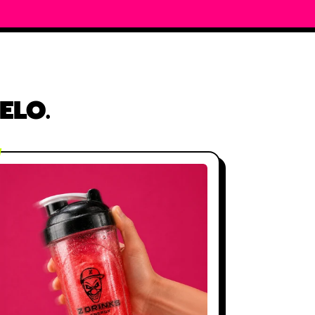
O
ELO.