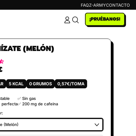
FAQ
Z-ARMY
CONTACTO
¡PRUÉBANOS!
INICIAR
BUSCAR
SESIÓN
EN
NUESTRA
PÁGINA
WEB
ÍZATE (MELÓN)
€
tual
AR
5 KCAL
0 GRUMOS
0,57€/TOMA
table
✅ Sin gas
 perfecta
✅ 200 mg de cafeína
r: