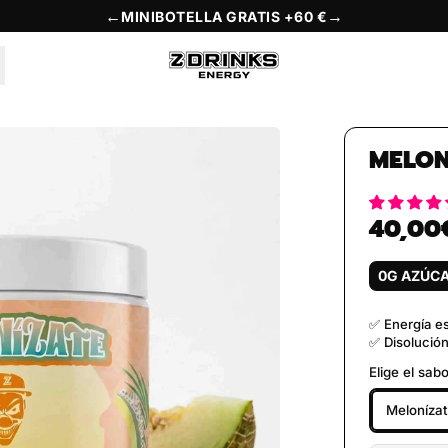
←
→
MINIBOTELLA GRATIS +60 €
MELON
40,00
Precio habi
0G AZÚC
✅ Energía es
✅ Disolución
Elige el sabo