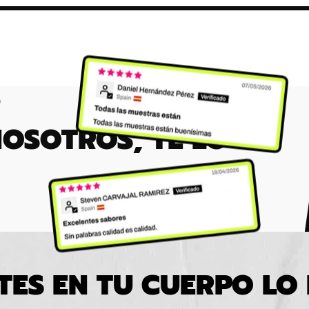
NOSOTROS, TE LO
TES EN TU CUERPO LO 