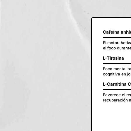
Cafeína anhi
El motor. Acti
el foco durant
L-Tirosina
Foco mental ba
cognitiva en jo
L-Carnitina 
Favorece el ren
recuperación m