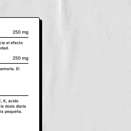
250 mg
ia el efecto
edad.
250 mg
memoria. El
E, K, ácido
la dosis diaria
tra pequeña.