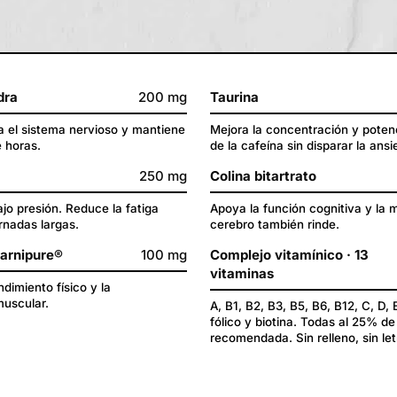
dra
200 mg
Taurina
va el sistema nervioso y mantiene
Mejora la concentración y potenc
e horas.
de la cafeína sin disparar la ansi
250 mg
Colina bitartrato
jo presión. Reduce la fatiga
Apoya la función cognitiva y la 
rnadas largas.
cerebro también rinde.
Carnipure®
100 mg
Complejo vitamínico · 13
vitaminas
dimiento físico y la
uscular.
A, B1, B2, B3, B5, B6, B12, C, D, 
fólico y biotina. Todas al 25% de 
recomendada. Sin relleno, sin le