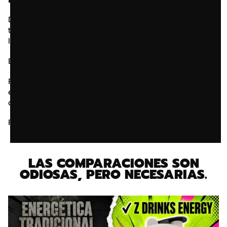
Durante años nos han hecho creer que una energética
tiene que ser mala de sabor, cara o darte un subidón que
luego se convierte en bajón.
En
Z Drinks
no compramos esa idea.
Fórmula limpia, sabores que de verdad apetecen y
energía estable para lo que estés haciendo: gym, gaming
o trabajo. Sin azúcar, sin gas y sin historias raras.
Rendir no debería ser complicado.
LAS COMPARACIONES SON
ODIOSAS, PERO NECESARIAS.