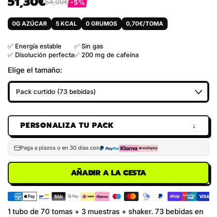
51,30€
54,00€
-5%
Precio habitual
Precio de venta
0G AZÚCAR
5 KCAL
0 GRUMOS
0,70€/TOMA
✅ Energía estable
✅ Sin gas
✅ Disolución perfecta
✅ 200 mg de cafeína
Elige el tamaño:
PERSONALIZA TU PACK
↓
Paga a plazos o en 30 días con
AÑADIR A LA CESTA
1 tubo de 70 tomas + 3 muestras + shaker. 73 bebidas en