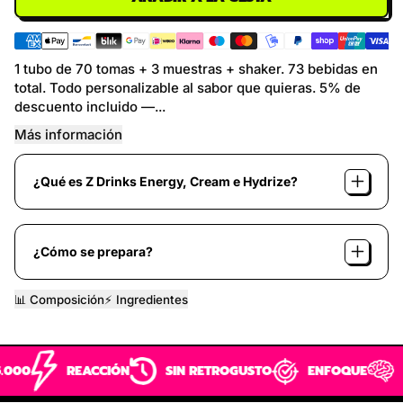
1 tubo de 70 tomas + 3 muestras + shaker. 73 bebidas en
total. Todo personalizable al sabor que quieras. 5% de
descuento incluido —...
Más información
¿Qué es Z Drinks Energy, Cream e Hydrize?
¿Cómo se prepara?
📊 Composición
⚡️ Ingredientes
IÓN
SIN RETROGUSTO
ENFOQUE
CONCENTRACIÓN