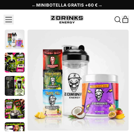
←
→
MINIBOTELLA GRATIS +60 €
MENÚ
A
BUSCAR
EN
CES
NUESTR
PÁGINA
WEB