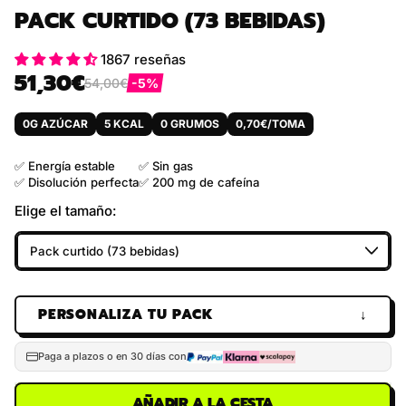
PACK CURTIDO (73 BEBIDAS)
1867 reseñas
51,30€
54,00€
-5%
Precio habitual
Precio de venta
0G AZÚCAR
5 KCAL
0 GRUMOS
0,70€/TOMA
✅ Energía estable
✅ Sin gas
✅ Disolución perfecta
✅ 200 mg de cafeína
Elige el tamaño:
PERSONALIZA TU PACK
↓
Paga a plazos o en 30 días con
AÑADIR A LA CESTA