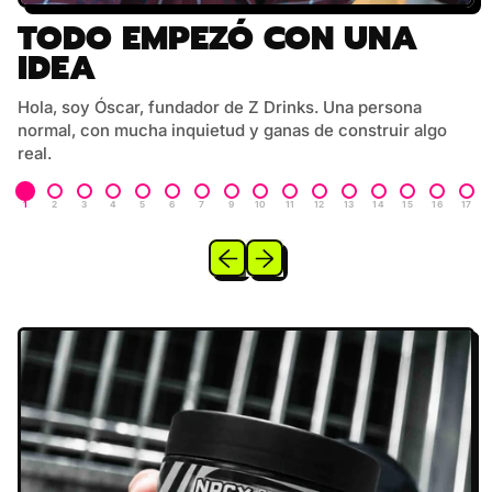
TODO EMPEZÓ CON UNA
IDEA
Hola, soy Óscar, fundador de Z Drinks. Una persona
normal, con mucha inquietud y ganas de construir algo
real.
1
2
3
4
5
6
7
9
10
11
12
13
14
15
16
17
Anterior
Siguiente