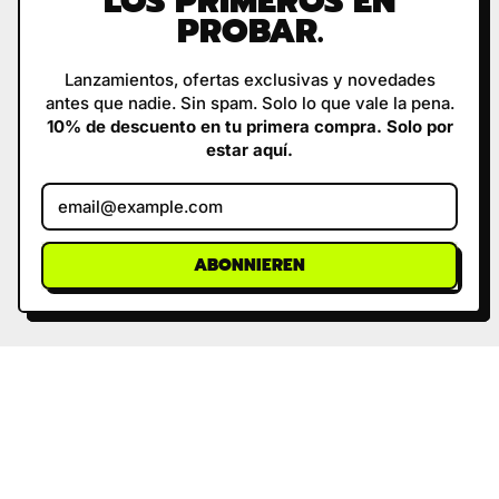
LOS PRIMEROS EN
PROBAR.
I
S
E
I
S
I
S
S
Lanzamientos, ofertas exclusivas y novedades
antes que nadie. Sin spam. Solo lo que vale la pena.
10% de descuento en tu primera compra. Solo por
estar aquí.
E-Mail-Adresse
ABONNIEREN