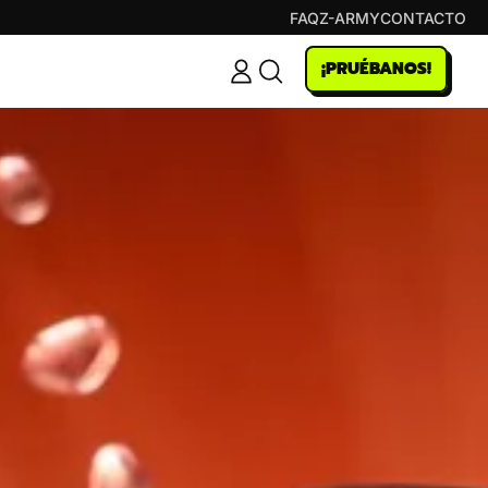
FAQ
Z-ARMY
CONTACTO
¡PRUÉBANOS!
LOG
SEARCH
IN
OUR
SITE