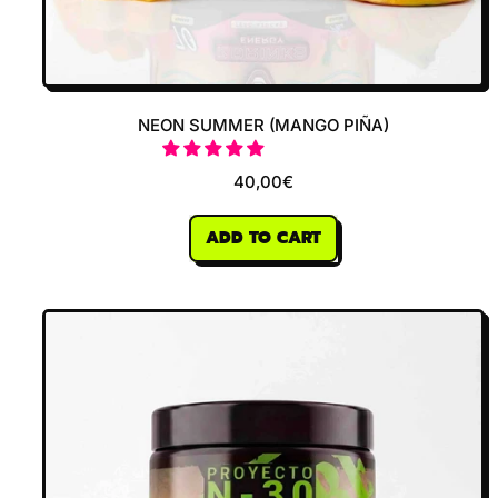
NEON SUMMER (MANGO PIÑA)
40,00€
REGULAR PRICE
ADD TO CART
,
Neon
Summer
(Mango
piña)