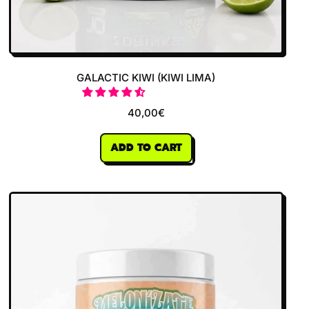
GALACTIC KIWI (KIWI LIMA)
40,00€
REGULAR PRICE
ADD TO CART
,
Galactic
Kiwi
(Kiwi
Lima)