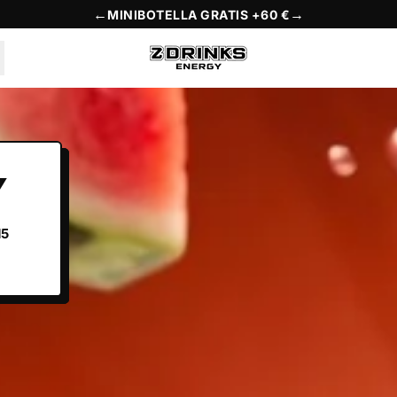
←
→
MINIBOTELLA GRATIS +60 €
Y
15