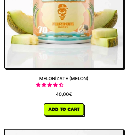
MELONÍZATE (MELÓN)
40,00€
REGULAR PRICE
ADD TO CART
,
Melonízate
(Melón)