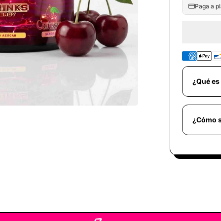
â
Paga a pl
¿Qué es
¿Cómo s