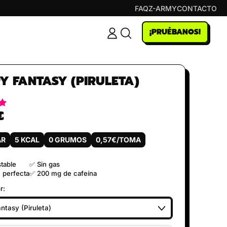
FAQ
Z-ARMY
CONTACTO
¡PRUÉBANOS!
INICIAR
PESQUISAR
SESSÃO
NO
NOSSO
SITE
Y FANTASY (PIRULETA)
€
al
AR
5 KCAL
0 GRUMOS
0,57€/TOMA
table
✅ Sin gas
 perfecta
✅ 200 mg de cafeína
r: