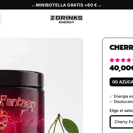
←
→
MINIBOTELLA GRATIS +60 €
CHERR
40,00
Preço norm
0G AZÚC
✅ Energía es
✅ Disolución
Elige el sabo