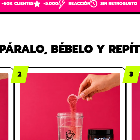
S
+5.000
REACCIÓN
SIN RETROGUSTO
PÁRALO, BÉBELO Y REPÍT
2
3