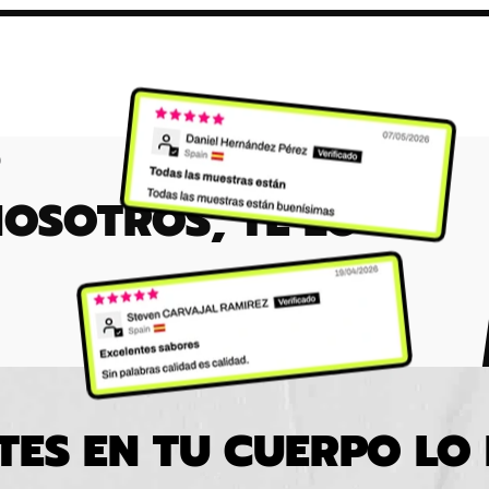
NOSOTROS, TE LO
TES EN TU CUERPO LO 