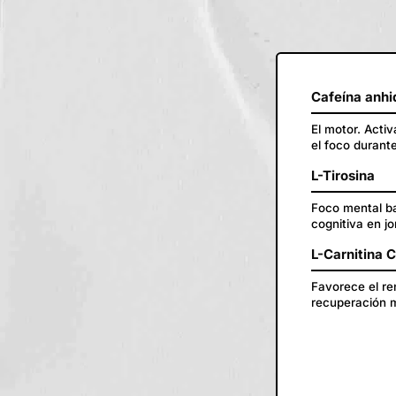
Cafeína anhi
El motor. Acti
el foco durant
L-Tirosina
Foco mental ba
cognitiva en jo
L-Carnitina 
Favorece el ren
recuperación m