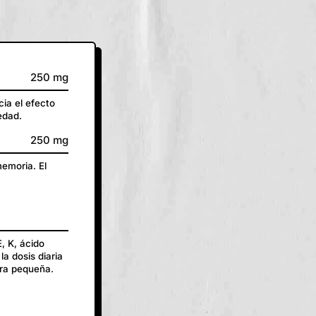
250 mg
ia el efecto
edad.
250 mg
memoria. El
E, K, ácido
la dosis diaria
tra pequeña.