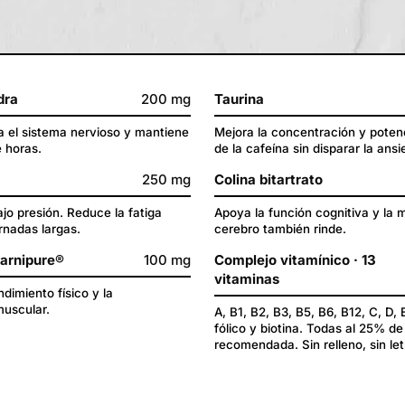
dra
200 mg
Taurina
va el sistema nervioso y mantiene
Mejora la concentración y potenc
e horas.
de la cafeína sin disparar la ansi
250 mg
Colina bitartrato
jo presión. Reduce la fatiga
Apoya la función cognitiva y la 
rnadas largas.
cerebro también rinde.
Carnipure®
100 mg
Complejo vitamínico · 13
vitaminas
dimiento físico y la
uscular.
A, B1, B2, B3, B5, B6, B12, C, D, 
fólico y biotina. Todas al 25% de 
recomendada. Sin relleno, sin le