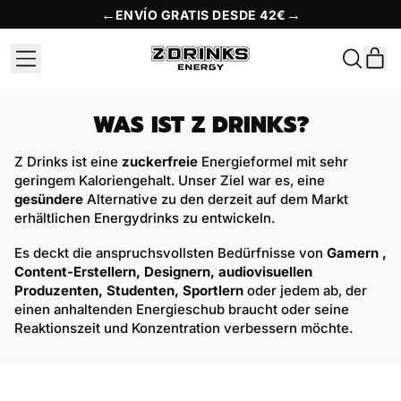
←
→
ENVÍO GRATIS DESDE 42€
MENU
A
DURCHS
UNSERE
EIN
SEITE
WAS IST Z DRINKS?
Z Drinks ist eine
zuckerfreie
Energieformel
mit sehr
geringem Kaloriengehalt. Unser Ziel war es, eine
gesündere
Alternative
zu den derzeit auf dem Markt
erhältlichen Energydrinks zu entwickeln.
Es deckt die anspruchsvollsten Bedürfnisse von
Gamern
,
Content-Erstellern, Designern, audiovisuellen
Produzenten, Studenten, Sportlern
oder jedem ab, der
einen anhaltenden Energieschub braucht oder seine
Reaktionszeit und Konzentration verbessern möchte.