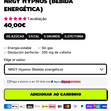
NRGY HYPNOS (BEBIDA
ENERGÉTICA)
1 avaliação
40,00€
Preço normal
0G AZÚCAR
5 KCAL
0 GRUMOS
0,57€/TOMA
✅ Energía estable
✅ Sin gas
✅ Disolución perfecta
✅ 200 mg de cafeína
Elige el sabor:
Paga a plazos o en 30 días con
ADICIONAR AO CARRINHO