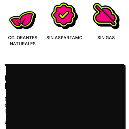
COLORANTES
SIN ASPARTAMO
SIN GAS
NATURALES
UNA ENERGÉTICA
DIFERENTE
Durante años nos han hecho creer que una energética
tiene que ser mala de sabor, cara o darte un subidón que
luego se convierte en bajón.
En
Z Drinks
no compramos esa idea.