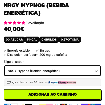
NRGY HYPNOS (BEBIDA
ENERGÉTICA)
1 avaliação
40,00€
Preço normal
0G AZÚCAR
5 KCAL
0 GRUMOS
0,57€/TOMA
✅ Energía estable
✅ Sin gas
✅ Disolución perfecta
✅ 200 mg de cafeína
Elige el sabor:
Paga a plazos o en 30 días con
ADICIONAR AO CARRINHO