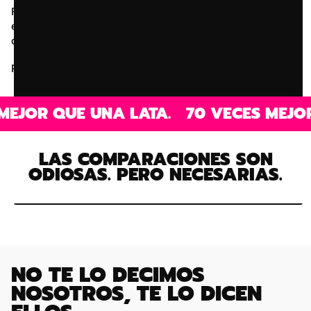
Fórmula limpia, sabores que de verdad apetecen y
energía estable para lo que estés haciendo: gym, gaming
o trabajo. Sin azúcar, sin gas y sin historias raras.
Rendir no debería ser complicado.
QUE UNA LATA.
70 VECES MEJOR QUE U
LAS COMPARACIONES SON
ODIOSAS. PERO NECESARIAS.
NO TE LO DECIMOS
NOSOTROS, TE LO DICEN