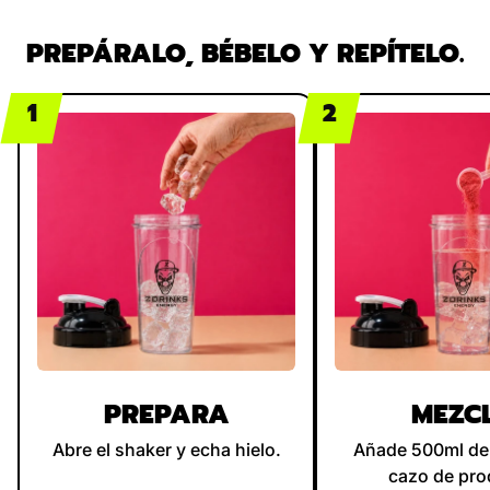
PREPÁRALO, BÉBELO Y REPÍTELO.
1
2
PREPARA
MEZC
Abre el shaker y echa hielo.
Añade 500ml de
cazo de pro