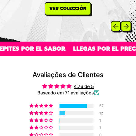
VER COLECCIÓN
Slide anteri
Slide 
OR EL SABOR.
LLEGAS POR EL PRECIO, REPI
Avaliações de Clientes
4.76 de 5
Baseado em 71 avaliações
57
12
1
1
0