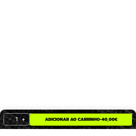
−
+
1
ADICIONAR AO CARRINHO
-
40,00€