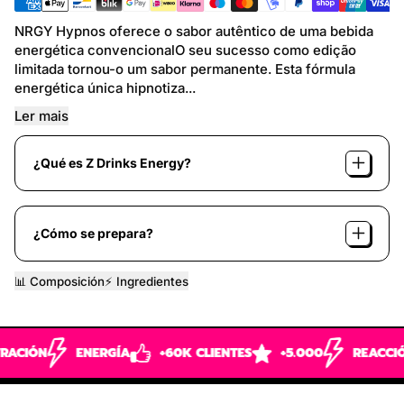
NRGY Hypnos oferece o sabor autêntico de uma bebida
energética convencionalO seu sucesso como edição
limitada tornou-o um sabor permanente. Esta fórmula
energética única hipnotiza...
Ler mais
¿Qué es Z Drinks Energy?
¿Cómo se prepara?
📊 Composición
⚡️ Ingredientes
ENERGÍA
+60K CLIENTES
+5.000
REACCIÓN
SIN 