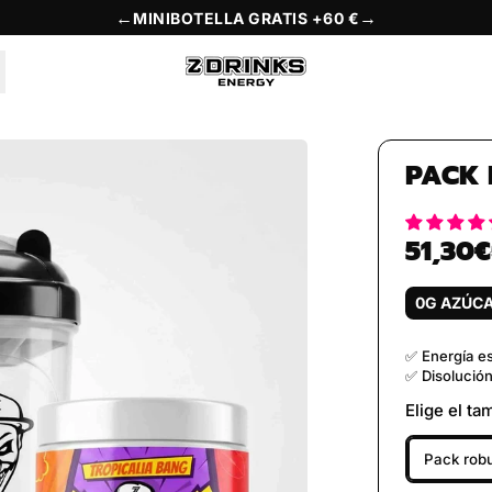
←
→
MINIBOTELLA GRATIS +60 €
PACK 
51,30€
Preço norm
0G AZÚC
✅ Energía es
✅ Disolución
Elige el ta