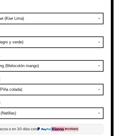
–
1
2
3
azos o en 30 días con