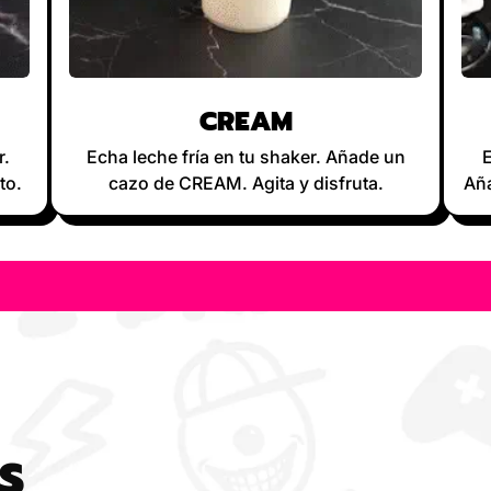
CREAM
r.
Echa leche fría en tu shaker. Añade un
E
to.
cazo de CREAM. Agita y disfruta.
Aña
S