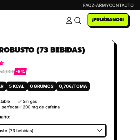
FAQ
Z-ARMY
CONTACTO
¡PRUÉBANOS!
INICIAR
PESQUISAR
SESSÃO
NO
NOSSO
SITE
ROBUSTO (73 BEBIDAS)
54,00€
-5%
al
Preço promocional
AR
5 KCAL
0 GRUMOS
0,70€/TOMA
table
✅ Sin gas
 perfecta
✅ 200 mg de cafeína
maño: