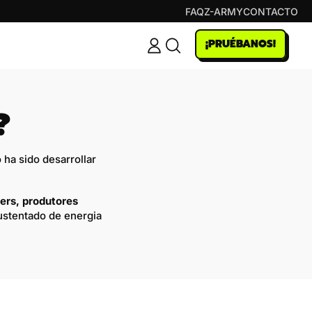
FAQ
Z-ARMY
CONTACTO
¡PRUÉBANOS!
INICIAR
PESQUISAR
SESSÃO
NO
NOSSO
SITE
?
 ha sido desarrollar
ers, produtores
stentado de energia