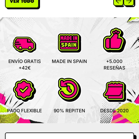
VER TODO
A
R
U
E
R
I
L
P
P
C
A
R
R
E
R
I
I
P
C
C
R
E
E
I
C
E
ENVÍO GRATIS
MADE IN SPAIN
+5.000
+42€
RESEÑAS
PAGO FLEXIBLE
90% REPITEN
DESDE 2020