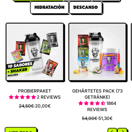
HIDRATACIÓN
DESCANSO
PROBIERPAKET
GEHÄRTETES PACK (73
2 REVIEWS
GETRÄNKE)
1864
R
S
24,50€
20,00€
REVIEWS
E
A
G
L
R
S
54,00€
51,30€
U
E
E
A
L
P
G
L
Previous sl
Next sl