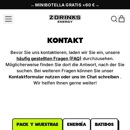
←
→
MINIBOTELLA GRATIS +60 €
MENU
I
SEARCH
OUR
CAR
SITE
KONTAKT
Bevor Sie uns kontaktieren, laden wir Sie ein, unsere
häufig gestellten Fragen (FAQ)
durchzusehen.
Möglicherweise finden Sie dort die Antwort, nach der Sie
suchen. Bei weiteren Fragen können Sie unser
Kontaktformular nutzen oder uns im Chat schreiben
.
Wir helfen Ihnen gerne weiter!
PACK Y MUESTRAS
ENERGÍA
BATIDOS